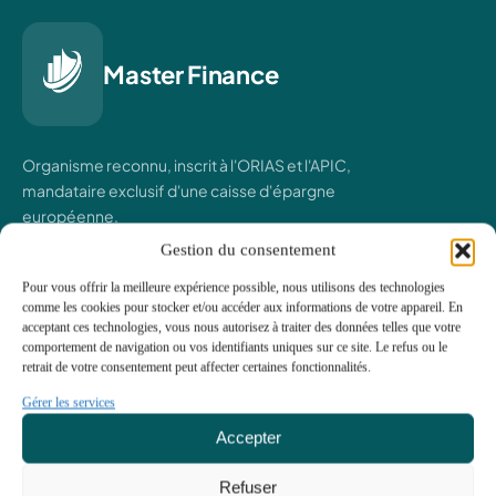
Master Finance
Organisme reconnu, inscrit à l'ORIAS et l'APIC,
mandataire exclusif d'une caisse d'épargne
européenne.
Gestion du consentement
✉ contact@master-finance.eu
✆ 01 42 38 01 59
Pour vous offrir la meilleure expérience possible, nous utilisons des technologies
◉ 3 rue Copernic, 75016 Paris
comme les cookies pour stocker et/ou accéder aux informations de votre appareil. En
acceptant ces technologies, vous nous autorisez à traiter des données telles que votre
comportement de navigation ou vos identifiants uniques sur ce site. Le refus ou le
NOS SERVICES
retrait de votre consentement peut affecter certaines fonctionnalités.
Crédit immobilier
Gérer les services
Rachat de crédit
Accepter
Prêt hypothécaire
Rachat de soulte
Portage immobilier
Refuser