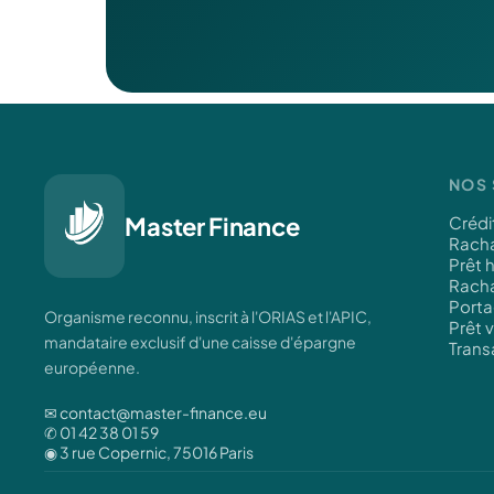
NOS 
Master Finance
Crédi
Racha
Prêt 
Racha
Porta
Organisme reconnu, inscrit à l'ORIAS et l'APIC,
Prêt 
mandataire exclusif d'une caisse d'épargne
Trans
européenne.
✉ contact@master-finance.eu
✆ 01 42 38 01 59
◉ 3 rue Copernic, 75016 Paris