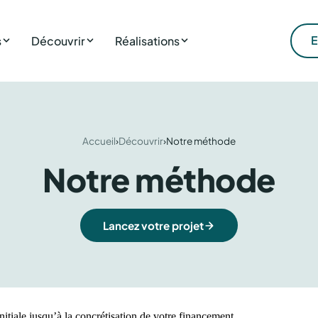
E
s
Découvrir
Réalisations
Accueil
›
Découvrir
›
Notre méthode
Notre méthode
Lancez votre projet
tiale jusqu’à la concrétisation de votre financement.