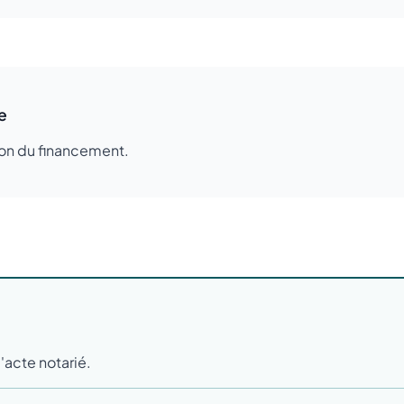
e
ion du financement.
l'acte notarié.