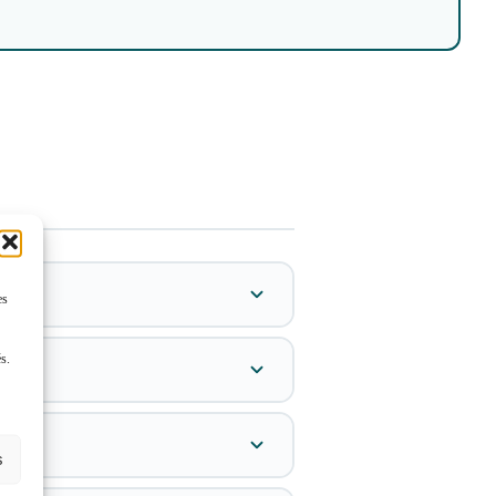
es
és.
s