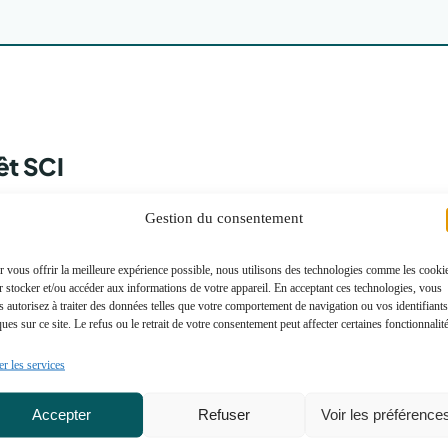
rêt SCI
Gestion du consentement
 qui emprunte ?
 vous offrir la meilleure expérience possible, nous utilisons des technologies comme les cooki
 stocker et/ou accéder aux informations de votre appareil. En acceptant ces technologies, vous
 autorisez à traiter des données telles que votre comportement de navigation ou vos identifiants
ues sur ce site. Le refus ou le retrait de votre consentement peut affecter certaines fonctionnalit
gibilité pour une SCI ?
r les services
runter via une SCI ?
Accepter
Refuser
Voir les préférence