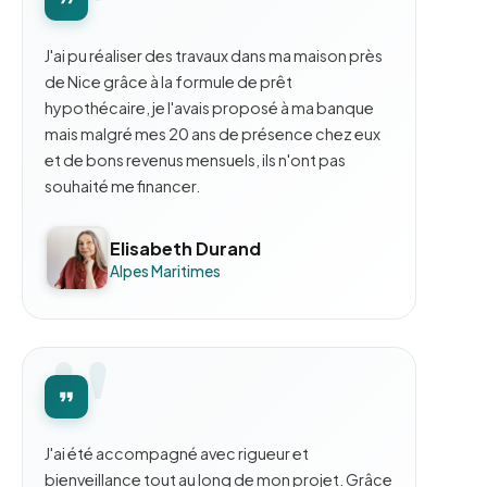
J'ai pu réaliser des travaux dans ma maison près
de Nice grâce à la formule de prêt
hypothécaire, je l'avais proposé à ma banque
mais malgré mes 20 ans de présence chez eux
et de bons revenus mensuels, ils n'ont pas
souhaité me financer.
Elisabeth Durand
Alpes Maritimes
J'ai été accompagné avec rigueur et
bienveillance tout au long de mon projet. Grâce