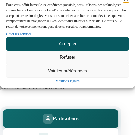
Pour vous offrir la meilleure expérience possible, nous utilisons des technologies
comme les cookies pour stocker et/ou accéder aux informations de votre appareil. En
acceptant ces technologies, vous nous autorisez à traiter des données telles que votre
Une expertise sur mesure
comportement de navigation ou vos identifiants uniques sur ce site. Le refus ou le
retrait de votre consentement peut affecter certaines fonctionnalités.
Gérer les services
Notre équipe vous accompagne avec des
Accepter
solutions personnalisées, adaptées à votre profil
Refuser
et à vos projets. Quelle que soit la nature de votre
structure, nous mettons à votre service notre
Voir les préférences
savoir-faire pour optimiser votre stratégie
Mentions légales
patrimoniale et financière.
Particuliers