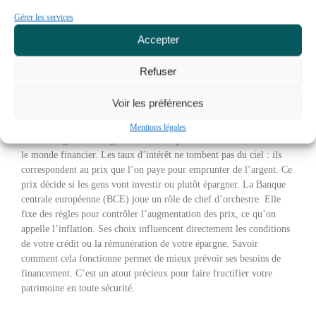
Gérer les services
Accepter
Refuser
Comprendre les taux d’intérêt : comment
ça marche et quel impact pour vous
Voir les préférences
Mentions légales
Pour bien gérer son argent, il faut comprendre comment fonctionne
le monde financier. Les taux d’intérêt ne tombent pas du ciel : ils
correspondent au prix que l’on paye pour emprunter de l’argent. Ce
prix décide si les gens vont investir ou plutôt épargner. La Banque
centrale européenne (BCE) joue un rôle de chef d’orchestre. Elle
fixe des règles pour contrôler l’augmentation des prix, ce qu’on
appelle l’inflation. Ses choix influencent directement les conditions
de votre crédit ou la rémunération de votre épargne. Savoir
comment cela fonctionne permet de mieux prévoir ses besoins de
financement. C’est un atout précieux pour faire fructifier votre
patrimoine en toute sécurité.