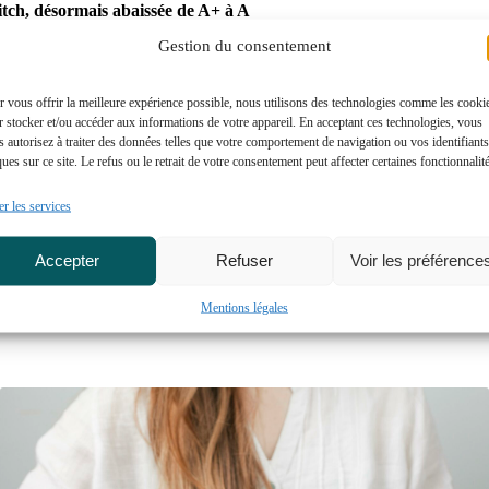
Fitch, désormais abaissée de A+ à A
de l’OAT 10 ans à 3,5 %.
Gestion du consentement
tional, plus que le changement de Premier ministre, qui conditionnera l’é
 vous offrir la meilleure expérience possible, nous utilisons des technologies comme les cooki
 stocker et/ou accéder aux informations de votre appareil. En acceptant ces technologies, vous
 autorisez à traiter des données telles que votre comportement de navigation ou vos identifiants
ventuelles tensions sociales, pourrait à moyen terme peser sur la confia
ues sur ce site. Le refus ou le retrait de votre consentement peut affecter certaines fonctionnalit
ciles.
r les services
iscalité et assouplissement de la réglementation des diagnostics et des
une volonté de faire du logement un outil de cohésion sociale et territoria
Accepter
Refuser
Voir les préférence
Mentions légales