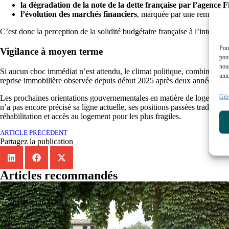
la dégradation de la note de la dette française par l’agence 
l’évolution des marchés financiers
, marquée par une remontée 
C’est donc la perception de la solidité budgétaire française à l’interna
Pour
Vigilance à moyen terme
pour
nous
Si aucun choc immédiat n’est attendu, le climat politique, combiné à d’é
uniq
reprise immobilière observée depuis début 2025 après deux années diffi
Gére
Les prochaines orientations gouvernementales en matière de logement, f
n’a pas encore précisé sa ligne actuelle, ses positions passées traduisent 
réhabilitation et accès au logement pour les plus fragiles.
ARTICLE PRÉCÉDENT
Partagez la publication
Articles recommandés