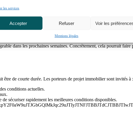
r les services
tion de l’évolution des OAT. Jusqu’ici, elles avaient absorbé une partie 
Accepter
Refuser
Voir les préférence
volumes de prêts en un an
, stimulé par la baisse des taux directeurs 
nt désormais répercuter plus directement les hausses des OAT.
Mentions légales
geable dans les prochaines semaines. Concrètement, cela pourrait faire
ait être de courte durée. Les porteurs de projet immobilier sont invités à 
 des conditions actuelles.
taux.
e de sécuriser rapidement les meilleures conditions disponibles.
xpY2F0aW9uJTJGbGQlMkJqc29uJTIyJTNFJTBBJTdCJTBBJTI