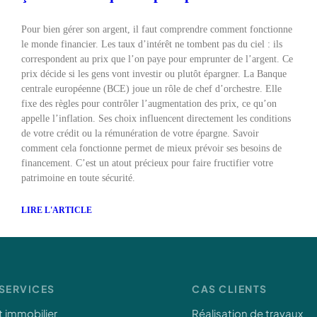
Pour bien gérer son argent, il faut comprendre comment fonctionne
le monde financier. Les taux d’intérêt ne tombent pas du ciel : ils
correspondent au prix que l’on paye pour emprunter de l’argent. Ce
prix décide si les gens vont investir ou plutôt épargner. La Banque
centrale européenne (BCE) joue un rôle de chef d’orchestre. Elle
fixe des règles pour contrôler l’augmentation des prix, ce qu’on
appelle l’inflation. Ses choix influencent directement les conditions
de votre crédit ou la rémunération de votre épargne. Savoir
comment cela fonctionne permet de mieux prévoir ses besoins de
financement. C’est un atout précieux pour faire fructifier votre
patrimoine en toute sécurité.
LIRE L'ARTICLE
SERVICES
CAS CLIENTS
t immobilier
Réalisation de travaux