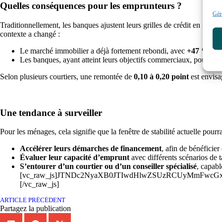
Quelles conséquences pour les emprunteurs ?
Gére
Traditionnellement, les banques ajustent leurs grilles de crédit en fonc
contexte a changé :
Le marché immobilier a déjà fortement rebondi, avec
+47 % de 
Les banques, ayant atteint leurs objectifs commerciaux, pourraie
Selon plusieurs courtiers, une remontée de
0,10 à 0,20 point
est envisa
Une tendance à surveiller
Pour les ménages, cela signifie que la fenêtre de stabilité actuelle pourr
Accélérer leurs démarches de financement
, afin de bénéficier
Évaluer leur capacité d’emprunt
avec différents scénarios de 
S’entourer d’un courtier ou d’un conseiller spécialisé
, capabl
[vc_raw_js]JTNDc2NyaXB0JTIwdHlwZSUzRCUyMmFwcG
[/vc_raw_js]
ARTICLE PRÉCÉDENT
Partagez la publication