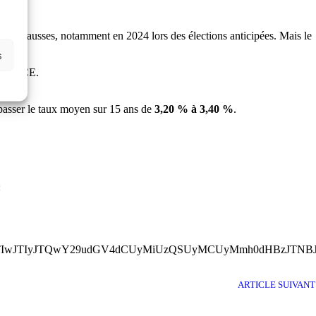
de ces hausses, notamment en 2024 lors des élections anticipées. Mais le
s
de la BCE.
 passer le taux moyen sur 15 ans de
3,20 % à 3,40 %
.
:
wJTIwJTIyJTQwY29udGV4dCUyMiUzQSUyMCUyMmh0dHBzJTNBJ
ARTICLE SUIVANT