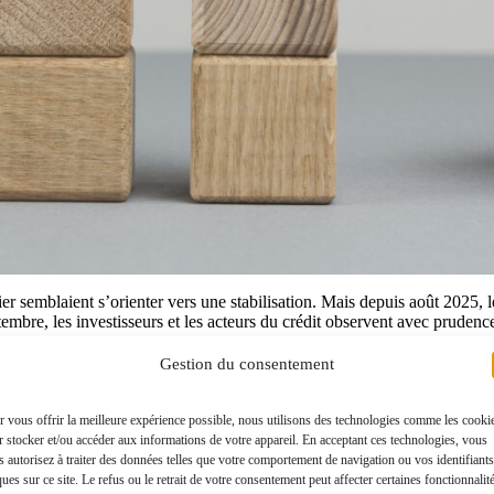
er semblaient s’orienter vers une stabilisation. Mais depuis août 2025, l
bre, les investisseurs et les acteurs du crédit observent avec prudence
Gestion du consentement
OAT (Obligations Assimilables du Trésor) 10 ans, un indice de référence 
 vous offrir la meilleure expérience possible, nous utilisons des technologies comme les cooki
 stocker et/ou accéder aux informations de votre appareil. En acceptant ces technologies, vous
août
.
 autorisez à traiter des données telles que votre comportement de navigation ou vos identifiants
ementale, les investisseurs demandant une meilleure rémunération pour c
ues sur ce site. Le refus ou le retrait de votre consentement peut affecter certaines fonctionnalit