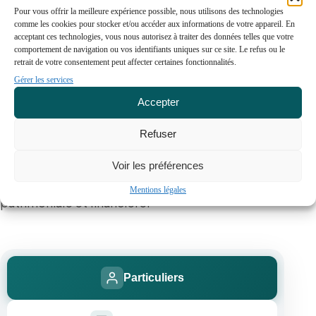
Pour vous offrir la meilleure expérience possible, nous utilisons des technologies
comme les cookies pour stocker et/ou accéder aux informations de votre appareil. En
acceptant ces technologies, vous nous autorisez à traiter des données telles que votre
Une expertise sur mesure
comportement de navigation ou vos identifiants uniques sur ce site. Le refus ou le
retrait de votre consentement peut affecter certaines fonctionnalités.
Gérer les services
Notre équipe vous accompagne avec des
Accepter
solutions personnalisées, adaptées à votre profil
Refuser
et à vos projets. Quelle que soit la nature de votre
structure, nous mettons à votre service notre
Voir les préférences
savoir-faire pour optimiser votre stratégie
Mentions légales
patrimoniale et financière.
Particuliers