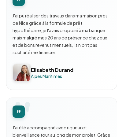
J'ai pu réaliser des travaux dans ma maison près
de Nice grâce à la formule de prêt
hypothécaire, je l'avais proposé à ma banque
mais malgré mes 20 ans de présence chez eux
et de bons revenus mensuels, ils n'ont pas
souhaité me financer.
Elisabeth Durand
Alpes Maritimes
J'ai été accompagné avec rigueur et
bienveillance tout au long de mon projet. Grâce