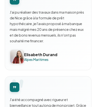
J'ai pu réaliser des travaux dans ma maison près
de Nice grâce à la formule de prêt
hypothécaire, je l'avais proposé à ma banque
mais malgré mes 20 ans de présence chez eux
et de bons revenus mensuels, ils n'ont pas
souhaité me financer.
Elisabeth Durand
Alpes Maritimes
J'ai été accompagné avec rigueur et
bienveillance tout au long de mon projet. Grâce