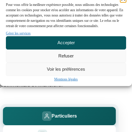
Pour vous offrir la meilleure expérience possible, nous utilisons des technologies
comme les cookies pour stocker et/ou accéder aux informations de votre appareil. En
acceptant ces technologies, vous nous autorisez à traiter des données telles que votre
Une expertise sur mesure
comportement de navigation ou vos identifiants uniques sur ce site. Le refus ou le
retrait de votre consentement peut affecter certaines fonctionnalités.
Gérer les services
Notre équipe vous accompagne avec des
Accepter
solutions personnalisées, adaptées à votre profil
Refuser
et à vos projets. Quelle que soit la nature de votre
structure, nous mettons à votre service notre
Voir les préférences
savoir-faire pour optimiser votre stratégie
Mentions légales
patrimoniale et financière.
Particuliers